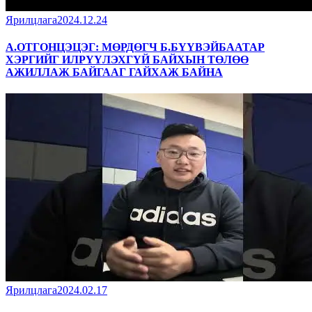
Ярилцлага
2024.12.24
А.ОТГОНЦЭЦЭГ: МӨРДӨГЧ Б.БҮҮВЭЙБААТАР
ХЭРГИЙГ ИЛРҮҮЛЭХГҮЙ БАЙХЫН ТӨЛӨӨ
АЖИЛЛАЖ БАЙГААГ ГАЙХАЖ БАЙНА
Ярилцлага
2024.02.17