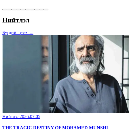
Нийтлэл
Бүгдийг үзэх →
Нийтлэл
2026.07.05
THE TRAGIC DESTINY OF MOHAMED MUNSHI