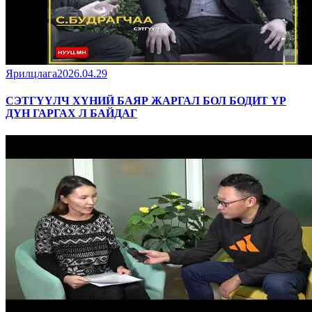
Ярилцлага
2026.04.29
СЭТГҮҮЛЧ ХҮНИЙ БАЯР ЖАРГАЛ БОЛ БОДИТ ҮР
ДҮН ГАРГАХ Л БАЙДАГ