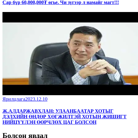
Сар бүр 60,000,000₮ өгье. Чи зүгээр л намайг магт!!!
Ярилцлага
2023.12.10
Ж.АЛДАРЖАВХЛАН: УЛААНБААТАР ХОТЫГ
ДЭЛХИЙН ӨНДӨР ХӨГЖИЛТЭЙ ХОТЫН ЖИШИГТ
НИЙЦҮҮЛЭН ӨӨРЧЛӨХ ЦАГ БОЛСОН
Болсон явдал