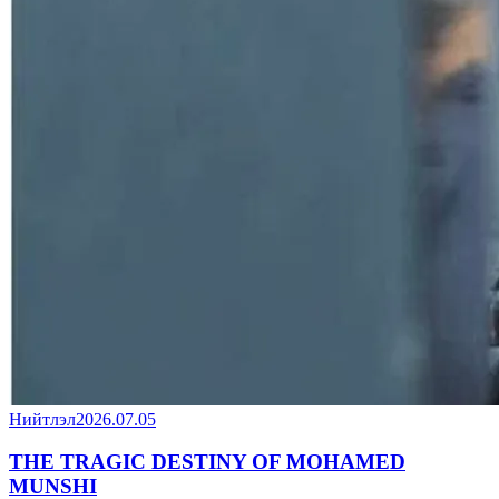
Нийтлэл
2026.07.05
THE TRAGIC DESTINY OF MOHAMED
MUNSHI