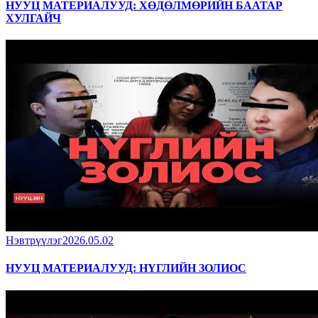
НУУЦ МАТЕРИАЛУУД: ХӨДӨЛМӨРИЙН БААТАР
ХУЛГАЙЧ
Нэвтрүүлэг
2026.05.02
НУУЦ МАТЕРИАЛУУД: НҮГЛИЙН ЗОЛИОС