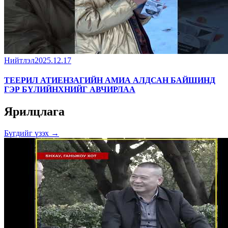
Нийтлэл
2025.12.17
ТЕЕРИЛ АТИЕНЗАГИЙН АМИА АЛДСАН БАЙШИНД
ГЭР БҮЛИЙНХНИЙГ АВЧИРЛАА
Ярилцлага
Бүгдийг үзэх →