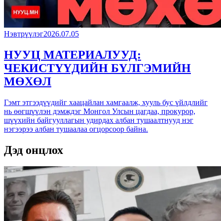
Нэвтрүүлэг
2026.07.05
НУУЦ МАТЕРИАЛУУД:
ЧЕКИСТҮҮДИЙН БҮЛГЭМИЙН
МӨХӨЛ
Гэмт этгээдүүдийг хаацайлан хамгаалж, хууль бус үйлдлийг
нь өөгшүүлэн дэмждэг Монгол Улсын цагдаа, прокурор,
шүүхийн байгууллагын удирдах албан тушаалтнууд нэг
нэгээрээ албан тушаалаа огцорсоор байна.
Дэд онцлох