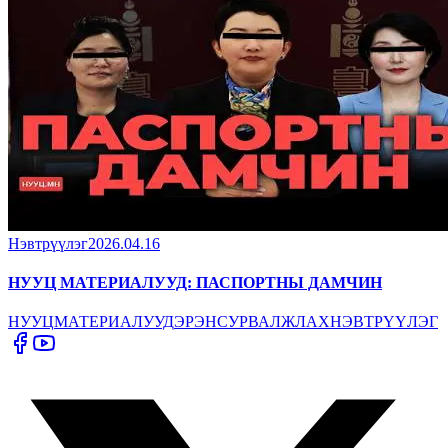
Нэвтрүүлэг
2026.04.16
НУУЦ МАТЕРИАЛУУД: ПАСПОРТНЫ ДАМЧИН
НУУЦ
МАТЕРИАЛУУД
ЭРЭН
СУРВАЛЖЛАХ
НЭВТРҮҮЛЭГ