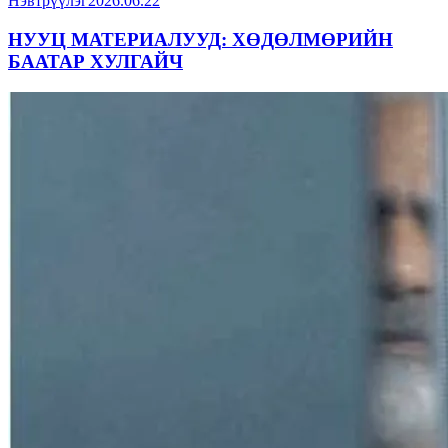
Нэвтрүүлэг
2026.06.22
НУУЦ МАТЕРИАЛУУД: ХӨДӨЛМӨРИЙН
БААТАР ХУЛГАЙЧ