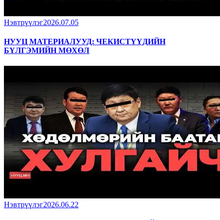
Нэвтрүүлэг
2026.07.05
НУУЦ МАТЕРИАЛУУД: ЧЕКИСТҮҮДИЙН
БҮЛГЭМИЙН МӨХӨЛ
Нэвтрүүлэг
2026.06.22