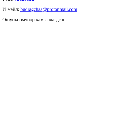
И-мэйл:
budragchaa@protonmail.com
Оюуны өмчөөр хамгаалагдсан.