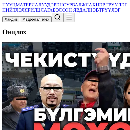
НУУЦ
МАТЕРИАЛУУД
ЭРЭН
СУРВАЛЖЛАХ
НЭВТРҮҮЛЭГ
НИЙТЛЭЛ
ЯРИЛЦЛАГА
БОЛСОН ЯВДАЛ
НЭВТРҮҮЛЭГ
Хандив
Мэдээлэл өгөх
Онцлох