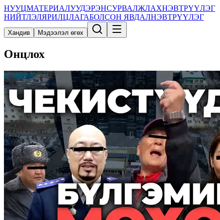
НУУЦ
МАТЕРИАЛУУД
ЭРЭН
СУРВАЛЖЛАХ
НЭВТРҮҮЛЭГ
НИЙТЛЭЛ
ЯРИЛЦЛАГА
БОЛСОН ЯВДАЛ
НЭВТРҮҮЛЭГ
Хандив
Мэдээлэл өгөх
Онцлох