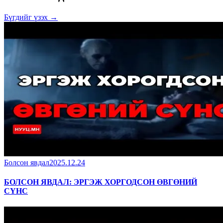
Бүгдийг үзэх →
Болсон явдал
2025.12.24
БОЛСОН ЯВДАЛ: ЭРГЭЖ ХОРГОДСОН ӨВГӨНИЙ
СҮНС