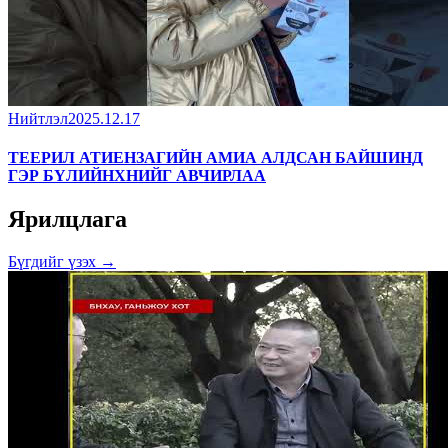
Нийтлэл
2025.12.17
ТЕЕРИЛ АТИЕНЗАГИЙН АМИА АЛДСАН БАЙШИНД
ГЭР БҮЛИЙНХНИЙГ АВЧИРЛАА
Ярилцлага
Бүгдийг үзэх →