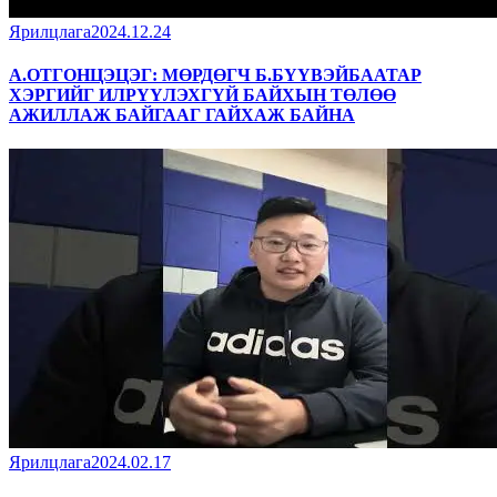
Ярилцлага
2024.12.24
А.ОТГОНЦЭЦЭГ: МӨРДӨГЧ Б.БҮҮВЭЙБААТАР
ХЭРГИЙГ ИЛРҮҮЛЭХГҮЙ БАЙХЫН ТӨЛӨӨ
АЖИЛЛАЖ БАЙГААГ ГАЙХАЖ БАЙНА
Ярилцлага
2024.02.17