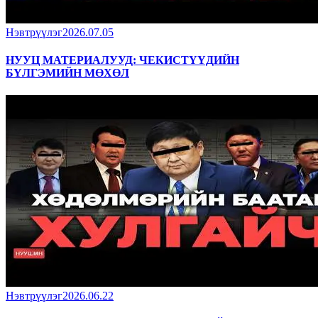
Нэвтрүүлэг
2026.07.05
НУУЦ МАТЕРИАЛУУД: ЧЕКИСТҮҮДИЙН
БҮЛГЭМИЙН МӨХӨЛ
Нэвтрүүлэг
2026.06.22