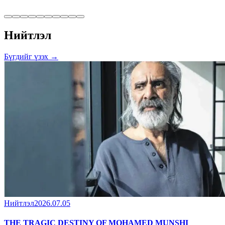
Нийтлэл
Бүгдийг үзэх →
Нийтлэл
2026.07.05
THE TRAGIC DESTINY OF MOHAMED MUNSHI