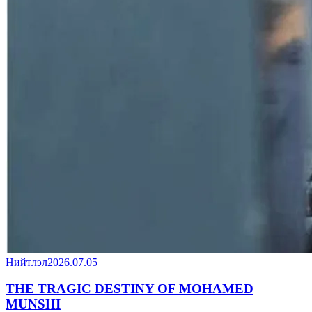
Нийтлэл
2026.07.05
THE TRAGIC DESTINY OF MOHAMED
MUNSHI