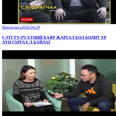
Ярилцлага
2026.04.29
СЭТГҮҮЛЧ ХҮНИЙ БАЯР ЖАРГАЛ БОЛ БОДИТ ҮР
ДҮН ГАРГАХ Л БАЙДАГ