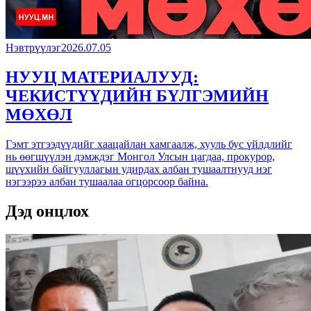
Нэвтрүүлэг
2026.07.05
НУУЦ МАТЕРИАЛУУД:
ЧЕКИСТҮҮДИЙН БҮЛГЭМИЙН
МӨХӨЛ
Гэмт этгээдүүдийг хаацайлан хамгаалж, хууль бус үйлдлийг
нь өөгшүүлэн дэмждэг Монгол Улсын цагдаа, прокурор,
шүүхийн байгууллагын удирдах албан тушаалтнууд нэг
нэгээрээ албан тушаалаа огцорсоор байна.
Дэд онцлох