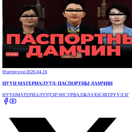
Нэвтрүүлэг
2026.04.16
НУУЦ МАТЕРИАЛУУД: ПАСПОРТНЫ ДАМЧИН
НУУЦ
МАТЕРИАЛУУД
ЭРЭН
СУРВАЛЖЛАХ
НЭВТРҮҮЛЭГ