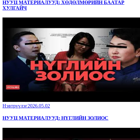
НУУЦ МАТЕРИАЛУУД: ХӨДӨЛМӨРИЙН БААТАР
ХУЛГАЙЧ
Нэвтрүүлэг
2026.05.02
НУУЦ МАТЕРИАЛУУД: НҮГЛИЙН ЗОЛИОС