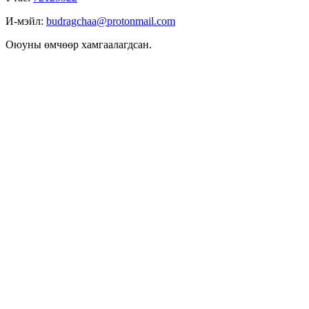
И-мэйл:
budragchaa@protonmail.com
Оюуны өмчөөр хамгаалагдсан.