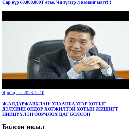
Сар бүр 60,000,000₮ өгье. Чи зүгээр л намайг магт!!!
Ярилцлага
2023.12.10
Ж.АЛДАРЖАВХЛАН: УЛААНБААТАР ХОТЫГ
ДЭЛХИЙН ӨНДӨР ХӨГЖИЛТЭЙ ХОТЫН ЖИШИГТ
НИЙЦҮҮЛЭН ӨӨРЧЛӨХ ЦАГ БОЛСОН
Болсон явдал