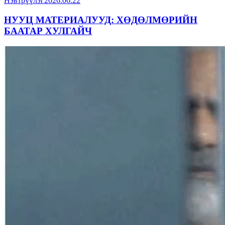
Нэвтрүүлэг
2026.06.22
НУУЦ МАТЕРИАЛУУД: ХӨДӨЛМӨРИЙН
БААТАР ХУЛГАЙЧ