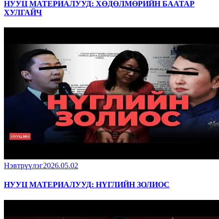
НУУЦ МАТЕРИАЛУУД: ХӨДӨЛМӨРИЙН БААТАР
ХУЛГАЙЧ
Нэвтрүүлэг
2026.05.02
НУУЦ МАТЕРИАЛУУД: НҮГЛИЙН ЗОЛИОС