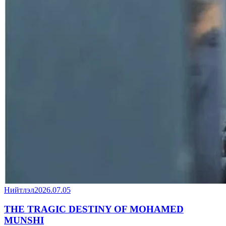
Нийтлэл
2026.07.05
THE TRAGIC DESTINY OF MOHAMED
MUNSHI