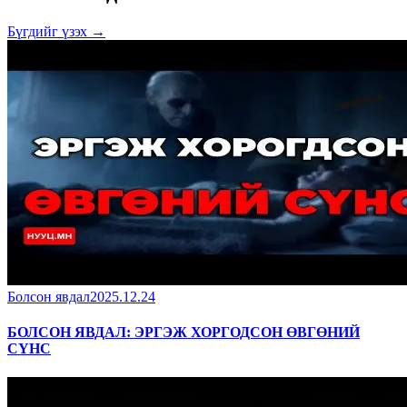
Бүгдийг үзэх →
Болсон явдал
2025.12.24
БОЛСОН ЯВДАЛ: ЭРГЭЖ ХОРГОДСОН ӨВГӨНИЙ
СҮНС