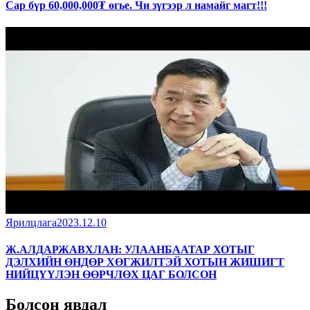
Сар бүр 60,000,000₮ өгье. Чи зүгээр л намайг магт!!!
Ярилцлага
2023.12.10
Ж.АЛДАРЖАВХЛАН: УЛААНБААТАР ХОТЫГ
ДЭЛХИЙН ӨНДӨР ХӨГЖИЛТЭЙ ХОТЫН ЖИШИГТ
НИЙЦҮҮЛЭН ӨӨРЧЛӨХ ЦАГ БОЛСОН
Болсон явдал