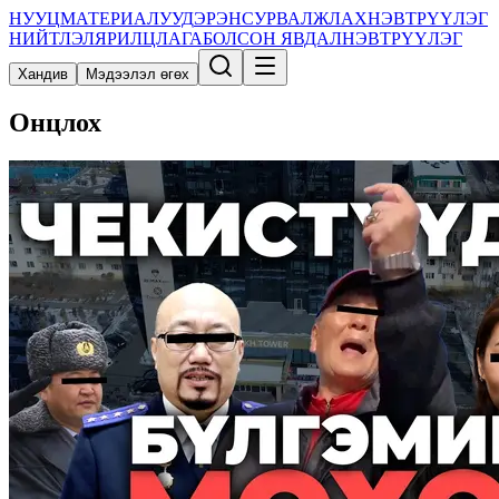
НУУЦ
МАТЕРИАЛУУД
ЭРЭН
СУРВАЛЖЛАХ
НЭВТРҮҮЛЭГ
НИЙТЛЭЛ
ЯРИЛЦЛАГА
БОЛСОН ЯВДАЛ
НЭВТРҮҮЛЭГ
Хандив
Мэдээлэл өгөх
Онцлох