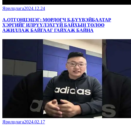
Ярилцлага
2024.12.24
А.ОТГОНЦЭЦЭГ: МӨРДӨГЧ Б.БҮҮВЭЙБААТАР
ХЭРГИЙГ ИЛРҮҮЛЭХГҮЙ БАЙХЫН ТӨЛӨӨ
АЖИЛЛАЖ БАЙГААГ ГАЙХАЖ БАЙНА
Ярилцлага
2024.02.17