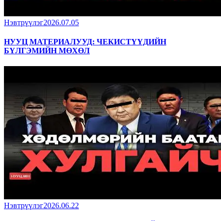
Нэвтрүүлэг
2026.07.05
НУУЦ МАТЕРИАЛУУД: ЧЕКИСТҮҮДИЙН
БҮЛГЭМИЙН МӨХӨЛ
Нэвтрүүлэг
2026.06.22