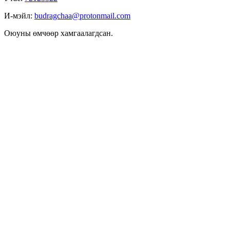
И-мэйл:
budragchaa@protonmail.com
Оюуны өмчөөр хамгаалагдсан.