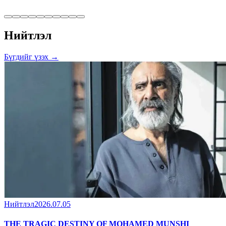
Нийтлэл
Бүгдийг үзэх →
Нийтлэл
2026.07.05
THE TRAGIC DESTINY OF MOHAMED MUNSHI