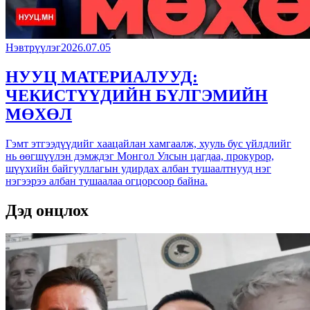
Нэвтрүүлэг
2026.07.05
НУУЦ МАТЕРИАЛУУД:
ЧЕКИСТҮҮДИЙН БҮЛГЭМИЙН
МӨХӨЛ
Гэмт этгээдүүдийг хаацайлан хамгаалж, хууль бус үйлдлийг
нь өөгшүүлэн дэмждэг Монгол Улсын цагдаа, прокурор,
шүүхийн байгууллагын удирдах албан тушаалтнууд нэг
нэгээрээ албан тушаалаа огцорсоор байна.
Дэд онцлох