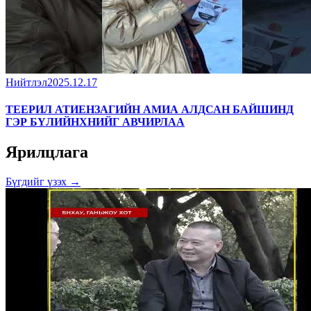
Нийтлэл
2025.12.17
ТЕЕРИЛ АТИЕНЗАГИЙН АМИА АЛДСАН БАЙШИНД
ГЭР БҮЛИЙНХНИЙГ АВЧИРЛАА
Ярилцлага
Бүгдийг үзэх →