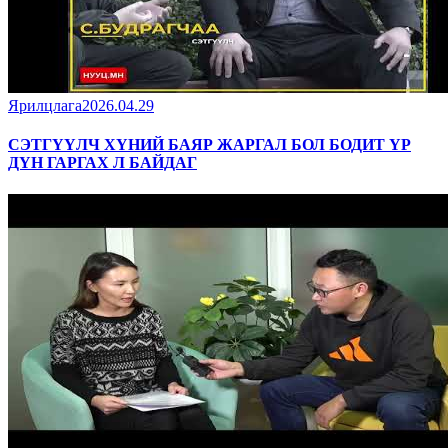
Ярилцлага
2026.04.29
СЭТГҮҮЛЧ ХҮНИЙ БАЯР ЖАРГАЛ БОЛ БОДИТ ҮР
ДҮН ГАРГАХ Л БАЙДАГ