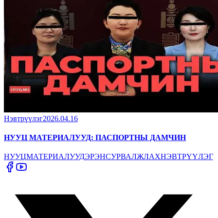
Нэвтрүүлэг
2026.04.16
НУУЦ МАТЕРИАЛУУД: ПАСПОРТНЫ ДАМЧИН
НУУЦ
МАТЕРИАЛУУД
ЭРЭН
СУРВАЛЖЛАХ
НЭВТРҮҮЛЭГ