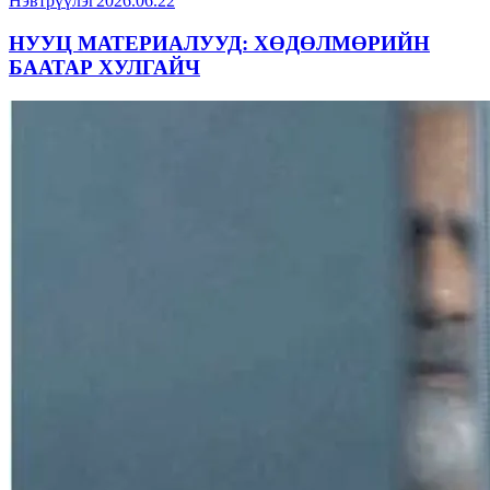
Нэвтрүүлэг
2026.06.22
НУУЦ МАТЕРИАЛУУД: ХӨДӨЛМӨРИЙН
БААТАР ХУЛГАЙЧ