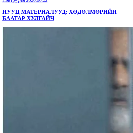
Нэвтрүүлэг
2026.06.22
НУУЦ МАТЕРИАЛУУД: ХӨДӨЛМӨРИЙН
БААТАР ХУЛГАЙЧ