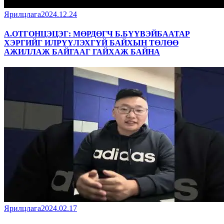
Ярилцлага
2024.12.24
А.ОТГОНЦЭЦЭГ: МӨРДӨГЧ Б.БҮҮВЭЙБААТАР
ХЭРГИЙГ ИЛРҮҮЛЭХГҮЙ БАЙХЫН ТӨЛӨӨ
АЖИЛЛАЖ БАЙГААГ ГАЙХАЖ БАЙНА
Ярилцлага
2024.02.17