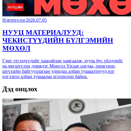
Нэвтрүүлэг
2026.07.05
НУУЦ МАТЕРИАЛУУД:
ЧЕКИСТҮҮДИЙН БҮЛГЭМИЙН
МӨХӨЛ
Гэмт этгээдүүдийг хаацайлан хамгаалж, хууль бус үйлдлийг
нь өөгшүүлэн дэмждэг Монгол Улсын цагдаа, прокурор,
шүүхийн байгууллагын удирдах албан тушаалтнууд нэг
нэгээрээ албан тушаалаа огцорсоор байна.
Дэд онцлох