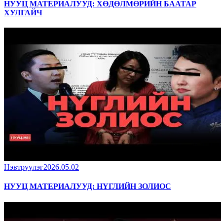
НУУЦ МАТЕРИАЛУУД: ХӨДӨЛМӨРИЙН БААТАР
ХУЛГАЙЧ
Нэвтрүүлэг
2026.05.02
НУУЦ МАТЕРИАЛУУД: НҮГЛИЙН ЗОЛИОС