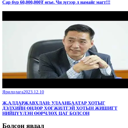
Сар бүр 60,000,000₮ өгье. Чи зүгээр л намайг магт!!!
Ярилцлага
2023.12.10
Ж.АЛДАРЖАВХЛАН: УЛААНБААТАР ХОТЫГ
ДЭЛХИЙН ӨНДӨР ХӨГЖИЛТЭЙ ХОТЫН ЖИШИГТ
НИЙЦҮҮЛЭН ӨӨРЧЛӨХ ЦАГ БОЛСОН
Болсон явдал