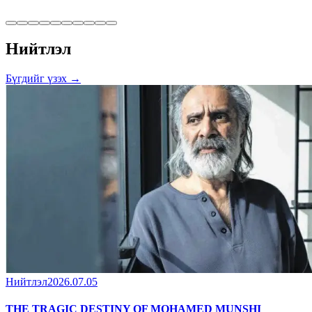
Нийтлэл
Бүгдийг үзэх →
Нийтлэл
2026.07.05
THE TRAGIC DESTINY OF MOHAMED MUNSHI