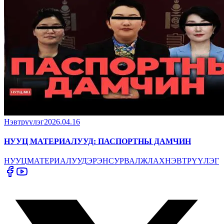
Нэвтрүүлэг
2026.04.16
НУУЦ МАТЕРИАЛУУД: ПАСПОРТНЫ ДАМЧИН
НУУЦ
МАТЕРИАЛУУД
ЭРЭН
СУРВАЛЖЛАХ
НЭВТРҮҮЛЭГ