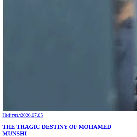
Нийтлэл
2026.07.05
THE TRAGIC DESTINY OF MOHAMED
MUNSHI