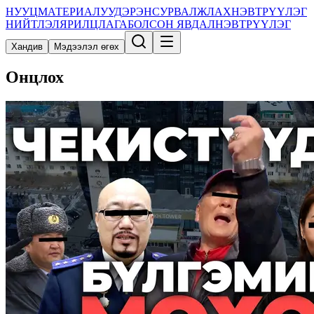
НУУЦ
МАТЕРИАЛУУД
ЭРЭН
СУРВАЛЖЛАХ
НЭВТРҮҮЛЭГ
НИЙТЛЭЛ
ЯРИЛЦЛАГА
БОЛСОН ЯВДАЛ
НЭВТРҮҮЛЭГ
Хандив
Мэдээлэл өгөх
Онцлох