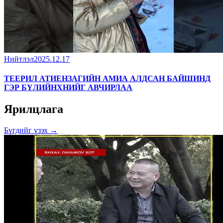
Нийтлэл
2025.12.17
ТЕЕРИЛ АТИЕНЗАГИЙН АМИА АЛДСАН БАЙШИНД
ГЭР БҮЛИЙНХНИЙГ АВЧИРЛАА
Ярилцлага
Бүгдийг үзэх →