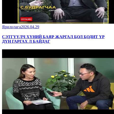
Ярилцлага
2026.04.29
СЭТГҮҮЛЧ ХҮНИЙ БАЯР ЖАРГАЛ БОЛ БОДИТ ҮР
ДҮН ГАРГАХ Л БАЙДАГ