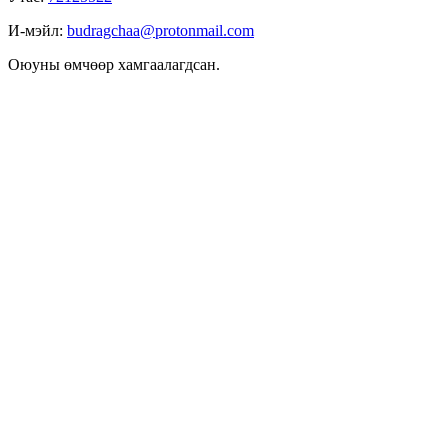
И-мэйл:
budragchaa@protonmail.com
Оюуны өмчөөр хамгаалагдсан.