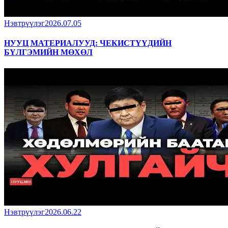
Нэвтрүүлэг
2026.07.05
НУУЦ МАТЕРИАЛУУД: ЧЕКИСТҮҮДИЙН
БҮЛГЭМИЙН МӨХӨЛ
Нэвтрүүлэг
2026.06.22