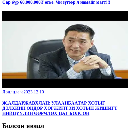
Сар бүр 60,000,000₮ өгье. Чи зүгээр л намайг магт!!!
Ярилцлага
2023.12.10
Ж.АЛДАРЖАВХЛАН: УЛААНБААТАР ХОТЫГ
ДЭЛХИЙН ӨНДӨР ХӨГЖИЛТЭЙ ХОТЫН ЖИШИГТ
НИЙЦҮҮЛЭН ӨӨРЧЛӨХ ЦАГ БОЛСОН
Болсон явдал