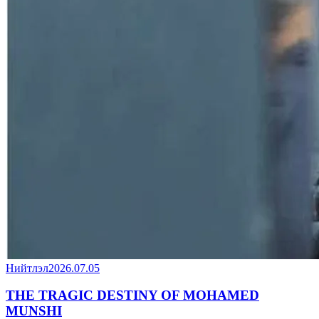
Нийтлэл
2026.07.05
THE TRAGIC DESTINY OF MOHAMED
MUNSHI