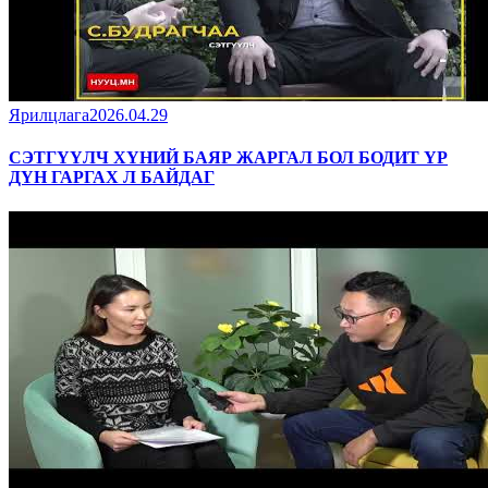
Ярилцлага
2026.04.29
СЭТГҮҮЛЧ ХҮНИЙ БАЯР ЖАРГАЛ БОЛ БОДИТ ҮР
ДҮН ГАРГАХ Л БАЙДАГ