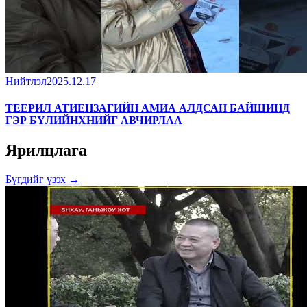
Нийтлэл
2025.12.17
ТЕЕРИЛ АТИЕНЗАГИЙН АМИА АЛДСАН БАЙШИНД
ГЭР БҮЛИЙНХНИЙГ АВЧИРЛАА
Ярилцлага
Бүгдийг үзэх →