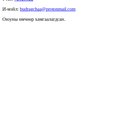
И-мэйл:
budragchaa@protonmail.com
Оюуны өмчөөр хамгаалагдсан.