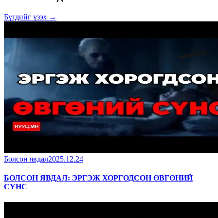
Бүгдийг үзэх →
Болсон явдал
2025.12.24
БОЛСОН ЯВДАЛ: ЭРГЭЖ ХОРГОДСОН ӨВГӨНИЙ
СҮНС