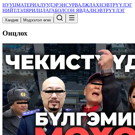
НУУЦ
МАТЕРИАЛУУД
ЭРЭН
СУРВАЛЖЛАХ
НЭВТРҮҮЛЭГ
НИЙТЛЭЛ
ЯРИЛЦЛАГА
БОЛСОН ЯВДАЛ
НЭВТРҮҮЛЭГ
Хандив
Мэдээлэл өгөх
Онцлох