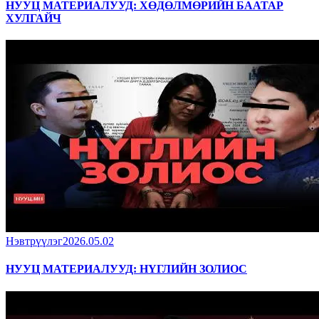
НУУЦ МАТЕРИАЛУУД: ХӨДӨЛМӨРИЙН БААТАР
ХУЛГАЙЧ
Нэвтрүүлэг
2026.05.02
НУУЦ МАТЕРИАЛУУД: НҮГЛИЙН ЗОЛИОС