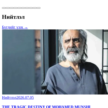
Нийтлэл
Бүгдийг үзэх →
Нийтлэл
2026.07.05
THE TRAGIC DESTINY OF MOHAMED MUNSHI