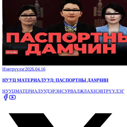
Нэвтрүүлэг
2026.04.16
НУУЦ МАТЕРИАЛУУД: ПАСПОРТНЫ ДАМЧИН
НУУЦ
МАТЕРИАЛУУД
ЭРЭН
СУРВАЛЖЛАХ
НЭВТРҮҮЛЭГ