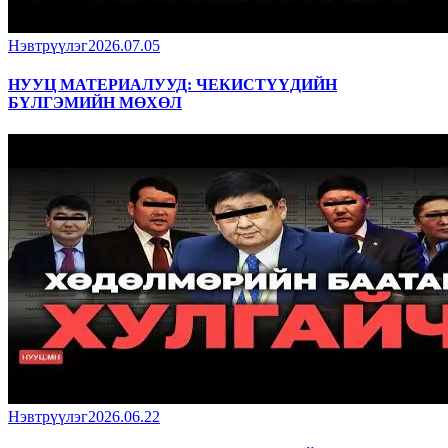
Нэвтрүүлэг
2026.07.05
НУУЦ МАТЕРИАЛУУД: ЧЕКИСТҮҮДИЙН
БҮЛГЭМИЙН МӨХӨЛ
Нэвтрүүлэг
2026.06.22