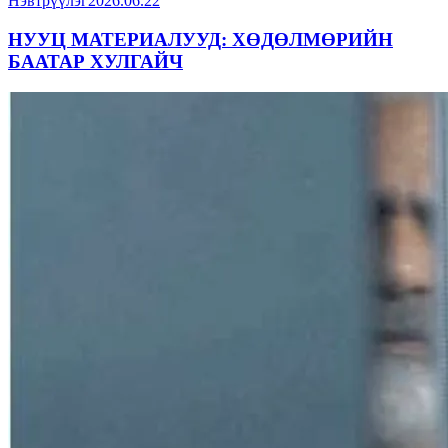
Нэвтрүүлэг
2026.06.22
НУУЦ МАТЕРИАЛУУД: ХӨДӨЛМӨРИЙН
БААТАР ХУЛГАЙЧ