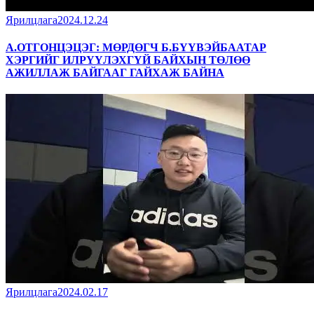
Ярилцлага
2024.12.24
А.ОТГОНЦЭЦЭГ: МӨРДӨГЧ Б.БҮҮВЭЙБААТАР
ХЭРГИЙГ ИЛРҮҮЛЭХГҮЙ БАЙХЫН ТӨЛӨӨ
АЖИЛЛАЖ БАЙГААГ ГАЙХАЖ БАЙНА
Ярилцлага
2024.02.17