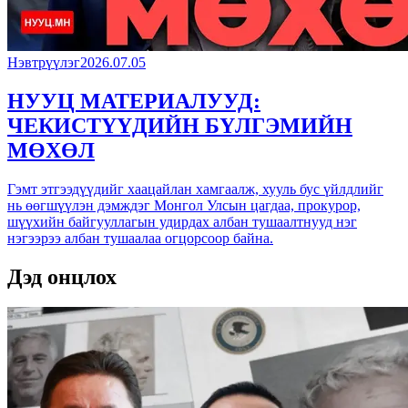
Нэвтрүүлэг
2026.07.05
НУУЦ МАТЕРИАЛУУД:
ЧЕКИСТҮҮДИЙН БҮЛГЭМИЙН
МӨХӨЛ
Гэмт этгээдүүдийг хаацайлан хамгаалж, хууль бус үйлдлийг
нь өөгшүүлэн дэмждэг Монгол Улсын цагдаа, прокурор,
шүүхийн байгууллагын удирдах албан тушаалтнууд нэг
нэгээрээ албан тушаалаа огцорсоор байна.
Дэд онцлох