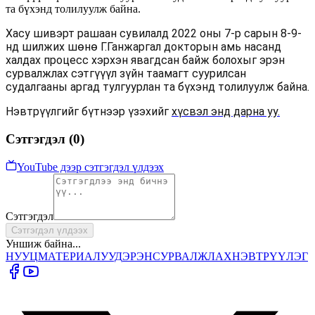
та бүхэнд толилуулж байна.
Хасу шивэрт рашаан сувилалд 2022 оны 7-р сарын 8-9-
нд шилжих шөнө Г.Ганжаргал докторын амь насанд
халдах процесс хэрхэн явагдсан байж болохыг эрэн
сурвалжлах сэтгүүүл зүйн таамагт суурилсан
судалгааны аргад тулгуурлан та бүхэнд толилуулж байна.
Нэвтрүүлгийг бүтнээр үзэхийг
хүсвэл энд дарна уу.
Сэтгэгдэл (
0
)
YouTube дээр сэтгэгдэл үлдээх
Сэтгэгдэл
Сэтгэгдэл үлдээх
Уншиж байна...
НУУЦ
МАТЕРИАЛУУД
ЭРЭН
СУРВАЛЖЛАХ
НЭВТРҮҮЛЭГ