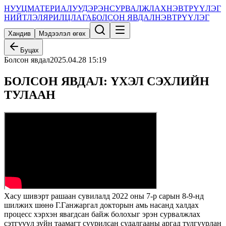
НУУЦ
МАТЕРИАЛУУД
ЭРЭН
СУРВАЛЖЛАХ
НЭВТРҮҮЛЭГ
НИЙТЛЭЛ
ЯРИЛЦЛАГА
БОЛСОН ЯВДАЛ
НЭВТРҮҮЛЭГ
Хандив
Мэдээлэл өгөх
Буцах
Болсон явдал
2025.04.28 15:19
БОЛСОН ЯВДАЛ: ҮХЭЛ СЭХЛИЙН
ТУЛААН
Хасу шивэрт рашаан сувилалд 2022 оны 7-р сарын 8-9-нд
шилжих шөнө Г.Ганжаргал докторын амь насанд халдах
процесс хэрхэн явагдсан байж болохыг эрэн сурвалжлах
сэтгүүүл зүйн таамагт суурилсан судалгааны аргад тулгуурлан