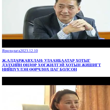
Ярилцлага
2023.12.10
Ж.АЛДАРЖАВХЛАН: УЛААНБААТАР ХОТЫГ
ДЭЛХИЙН ӨНДӨР ХӨГЖИЛТЭЙ ХОТЫН ЖИШИГТ
НИЙЦҮҮЛЭН ӨӨРЧЛӨХ ЦАГ БОЛСОН