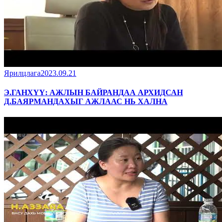
Ярилцлага
2023.09.21
Э.ГАНХҮҮ: АЖЛЫН БАЙРАНДАА АРХИДСАН
Д.БАЯРМАНДАХЫГ АЖЛААС НЬ ХАЛНА