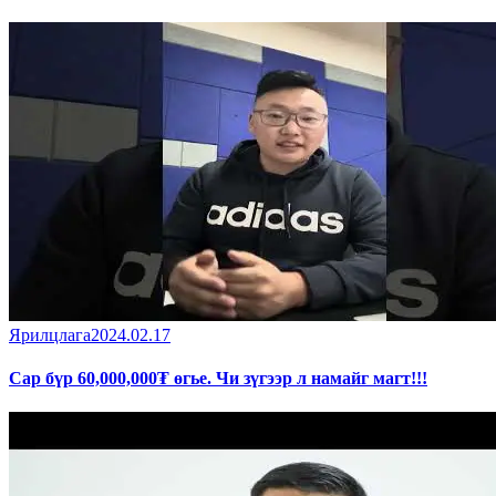
Ярилцлага
2024.02.17
Сар бүр 60,000,000₮ өгье. Чи зүгээр л намайг магт!!!