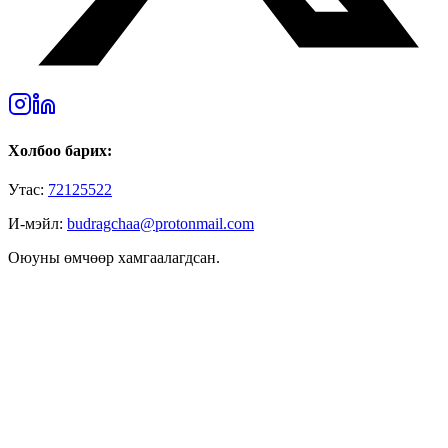
Холбоо барих:
Утас:
72125522
И-мэйл:
budragchaa@protonmail.com
Оюуны өмчөөр хамгаалагдсан.