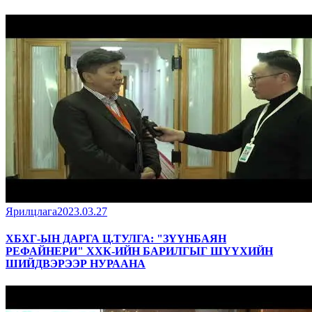
Ярилцлага
2023.03.27
ХБХГ-ЫН ДАРГА Ц.ТУЛГА: "ЗҮҮНБАЯН
РЕФАЙНЕРИ" ХХК-ИЙН БАРИЛГЫГ ШҮҮХИЙН
ШИЙДВЭРЭЭР НУРААНА