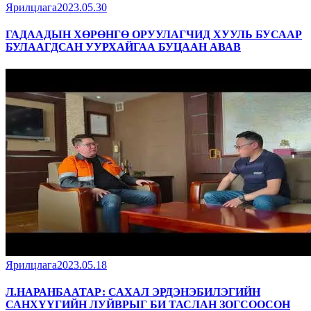
Ярилцлага
2023.05.30
ГАДААДЫН ХӨРӨНГӨ ОРУУЛАГЧИД ХУУЛЬ БУСААР
БУЛААГДСАН УУРХАЙГАА БУЦААН АВАВ
Ярилцлага
2023.05.18
Л.НАРАНБААТАР: САХАЛ ЭРДЭНЭБИЛЭГИЙН
САНХҮҮГИЙН ЛУЙВРЫГ БИ ТАСЛАН ЗОГСООСОН