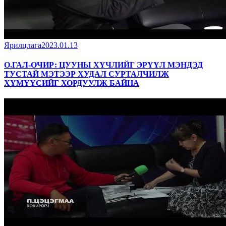
Ярилцлага
2023.01.13
О.ГАЛ-ОЧИР: ЦУУНЫ ХҮЧЛИЙГ ЭРҮҮЛ МЭНДЭД
ТУСТАЙ МЭТЭЭР ХУДАЛ СУРТАЛЧИЛЖ
ХҮМҮҮСИЙГ ХОРДУУЛЖ БАЙНА