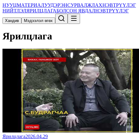
НУУЦ
МАТЕРИАЛУУД
ЭРЭН
СУРВАЛЖЛАХ
НЭВТРҮҮЛЭГ
НИЙТЛЭЛ
ЯРИЛЦЛАГА
БОЛСОН ЯВДАЛ
НЭВТРҮҮЛЭГ
Хандив
Мэдээлэл өгөх
Ярилцлага
Ярилцлага
2026.04.29