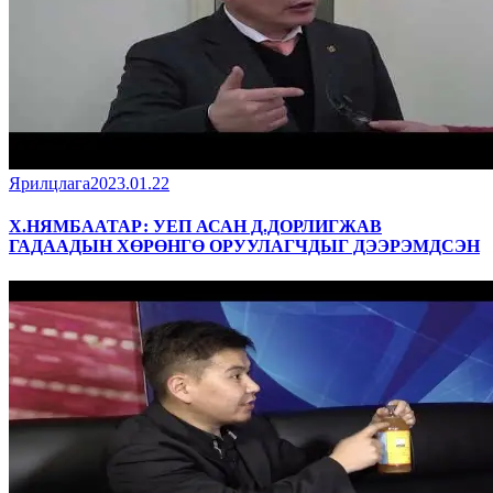
Ярилцлага
2023.01.22
Х.НЯМБААТАР: УЕП АСАН Д.ДОРЛИГЖАВ
ГАДААДЫН ХӨРӨНГӨ ОРУУЛАГЧДЫГ ДЭЭРЭМДСЭН