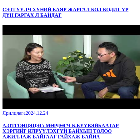
СЭТГҮҮЛЧ ХҮНИЙ БАЯР ЖАРГАЛ БОЛ БОДИТ ҮР
ДҮН ГАРГАХ Л БАЙДАГ
Ярилцлага
2024.12.24
А.ОТГОНЦЭЦЭГ: МӨРДӨГЧ Б.БҮҮВЭЙБААТАР
ХЭРГИЙГ ИЛРҮҮЛЭХГҮЙ БАЙХЫН ТӨЛӨӨ
АЖИЛЛАЖ БАЙГААГ ГАЙХАЖ БАЙНА