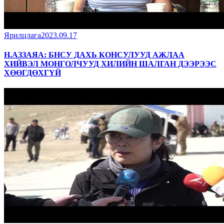
Ярилцлага
2023.09.17
Н.АЗЗАЯА: БНСУ ДАХЬ КОНСУЛУУД АЖЛАА
ХИЙВЭЛ МОНГОЛЧУУД ХИЛИЙН ШАЛГАН ДЭЭРЭЭС
ХӨӨГДӨХГҮЙ