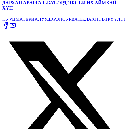
ДАРХАН АВАРГА Б.БАТ-ЭРДЭНЭ: БИ ИХ АЙМХАЙ
ХҮН
НУУЦ
МАТЕРИАЛУУД
ЭРЭН
СУРВАЛЖЛАХ
НЭВТРҮҮЛЭГ