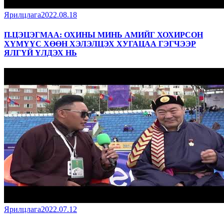
Ярилцлага
2022.08.18
П.ЦЭЦЭГМАА: ОХИНЫ МИНЬ АМИЙГ ХОХИРСОН
ХҮМҮҮС ХӨӨН ХЭЛЭЛЦЭХ ХУГАЦАА ГЭГЧЭЭР
ЯЛГҮЙ ҮЛДЭХ НЬ
Ярилцлага
2022.07.12