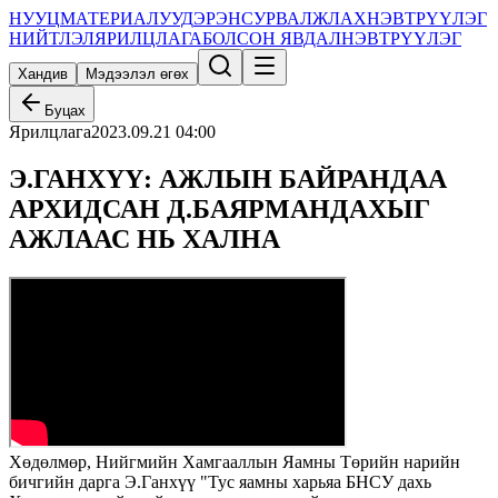
НУУЦ
МАТЕРИАЛУУД
ЭРЭН
СУРВАЛЖЛАХ
НЭВТРҮҮЛЭГ
НИЙТЛЭЛ
ЯРИЛЦЛАГА
БОЛСОН ЯВДАЛ
НЭВТРҮҮЛЭГ
Хандив
Мэдээлэл өгөх
Буцах
Ярилцлага
2023.09.21 04:00
Э.ГАНХҮҮ: АЖЛЫН БАЙРАНДАА
АРХИДСАН Д.БАЯРМАНДАХЫГ
АЖЛААС НЬ ХАЛНА
Хөдөлмөр, Нийгмийн Хамгааллын Яамны Төрийн нарийн
бичгийн дарга Э.Ганхүү "Тус яамны харьяа БНСУ дахь