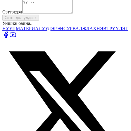
Сэтгэгдэл
Сэтгэгдэл үлдээх
Уншиж байна...
НУУЦ
МАТЕРИАЛУУД
ЭРЭН
СУРВАЛЖЛАХ
НЭВТРҮҮЛЭГ