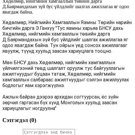
Хөдөлмөр, нийгмийн хамгааллын төвийн дарга
Д.Баярмандахын зүй бус үйлдлийг шалгах ажиллагаа яг одоо
явагдаж байна.
Хөдөлмөр, Нийгмийн Хамгааллын Яамны Төрийн нарийн
бичгийн дарга Э.Ганхүү "Тус яамны харьяа БНСУ дахь
Хөдөлмөр, нийгмийн хамгааллын төвийн дарга
Д.Баярмандахын зүй бус үйлдлийг шалгах ажиллагаа яг
одоо явагдаж байна. Тун ойрын үед сонсох ажиллагааг
явуулж, түүнд хуульд заасан хариуцлага тооцно.
Мөн БНСУ дахь Хөдөлмөр, нийгмийн хамгааллын
үйлчилгээний төвд шалгалт оруулж тус байгууллагын
ажилтнуудыг буцаан татаж, Хөдөлмөр, нийгмийн
хамгааллын салбараас ажилтнуудыг сэлгэн ажиллуулах
бодлогыг яам хэрэгжүүлнэ.
Ажлын байран дээрээ архидан согтуурсан, ёс зүйн
зөрчил гаргасан бүх хүнд Монголын хуульд заасан
хариуцлагыг ногдуулна"
Сэтгэгдэл (
0
)