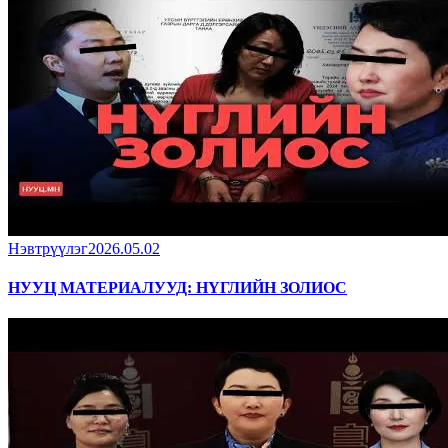
Нэвтрүүлэг
2026.05.02
НУУЦ МАТЕРИАЛУУД: НҮГЛИЙН ЗОЛИОС