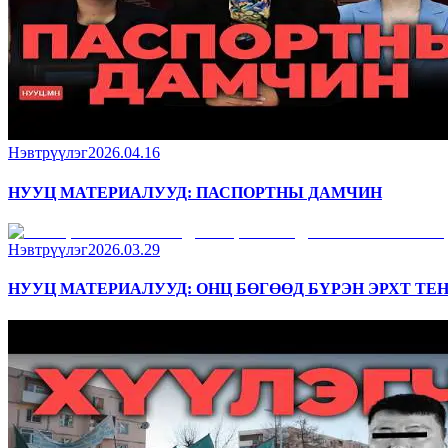
Нэвтрүүлэг
2026.04.16
НУУЦ МАТЕРИАЛУУД: ПАСПОРТНЫ ДАМЧИН
Нэвтрүүлэг
2026.03.29
НУУЦ МАТЕРИАЛУУД: ОНЦ БӨГӨӨД БҮРЭН ЭРХТ ТЕ