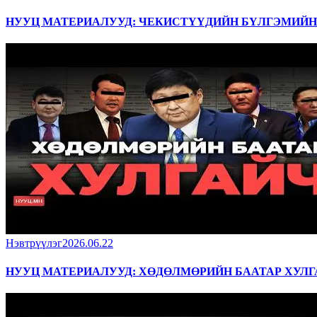
НУУЦ МАТЕРИАЛУУД: ЧЕКИСТҮҮДИЙН БҮЛГЭМИЙ
Нэвтрүүлэг
2026.06.22
НУУЦ МАТЕРИАЛУУД: ХӨДӨЛМӨРИЙН БААТАР ХУЛГ