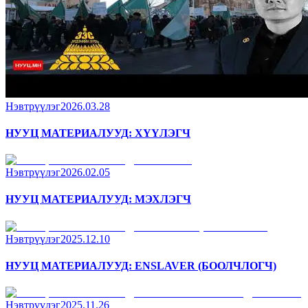
Нэвтрүүлэг
2026.03.28
НУУЦ МАТЕРИАЛУУД: ХҮҮЛЭГЧ
Нэвтрүүлэг
2026.02.05
НУУЦ МАТЕРИАЛУУД: МЭХЛЭГЧ
Нэвтрүүлэг
2025.12.10
НУУЦ МАТЕРИАЛУУД: ENSLAVER (БООЛЧЛОГЧ)
Нэвтрүүлэг
2025.11.26