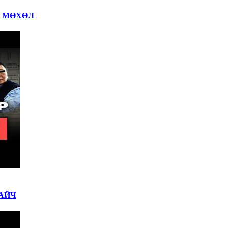
Н МӨХӨЛ
АЙЧ