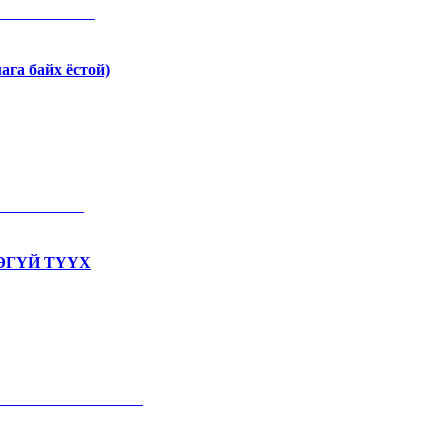
а байх ёстой)
ЭГҮЙ ТҮҮХ