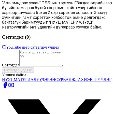
"Зөв амьдрах ухаан" ТББ-ын тэргүүн Г.Загдаа өөрийн гэр
бүлийн хамаарал бүхий хоёр эмэгтэйг хүчирхийлсэн
хэргээр шүүхээс 6 жил 2 сар хорих ял сонссон. Энэхүү
хүчингийн гэмт хэрэгтэй холбоотой өмнө дэлгэгдэж
байгаагүй баримтуудыг "НУУЦ МАТЕРИАЛУУД"
нэвтрүүлгийн энэ удаагийн дугаараар үзүүлж байна.
Сэтгэгдэл (
0
)
YouTube дээр сэтгэгдэл үлдээх
Сэтгэгдэл
Сэтгэгдэл үлдээх
Уншиж байна...
НУУЦ
МАТЕРИАЛУУД
ЭРЭН
СУРВАЛЖЛАХ
НЭВТРҮҮЛЭГ