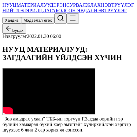
НУУЦ
МАТЕРИАЛУУД
ЭРЭН
СУРВАЛЖЛАХ
НЭВТРҮҮЛЭГ
НИЙТЛЭЛ
ЯРИЛЦЛАГА
БОЛСОН ЯВДАЛ
НЭВТРҮҮЛЭГ
Хандив
Мэдээлэл өгөх
Буцах
Нэвтрүүлэг
2022.01.30 06:00
НУУЦ МАТЕРИАЛУУД:
ЗАГДААГИЙН ҮЙЛДСЭН ХҮЧИН
"Зөв амьдрах ухаан" ТББ-ын тэргүүн Г.Загдаа өөрийн гэр
бүлийн хамаарал бүхий хоёр эмэгтэйг хүчирхийлсэн хэргээр
шүүхээс 6 жил 2 сар хорих ял сонссон.