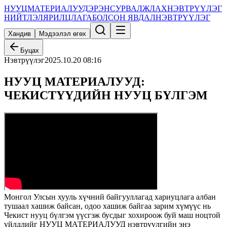
НУУЦ
МАТЕРИАЛУУД
ЭРЭН
СУРВАЛЖЛАХ
НЭВТРҮҮЛЭГ
НИЙТЛЭЛ
ЯРИЛЦЛАГА
БОЛСОН ЯВДАЛ
НЭВТРҮҮЛЭГ
Хандив
Мэдээлэл өгөх
Буцах
Нэвтрүүлэг
2025.10.20 08:16
НУУЦ МАТЕРИАЛУУД:
ЧЕКИСТҮҮДИЙН НУУЦ БҮЛГЭМ
Монгол Улсын хууль хүчний байгууллагад хариуцлага албан
тушаал хашиж байсан, одоо хашиж байгаа зарим хүмүүс нь
Чекист нууц бүлгэм үүсгэж бусдыг хохироож буй маш ноцтой
үйлдлийг НУУЦ МАТЕРИАЛУУД нэвтрүүлгийн энэ