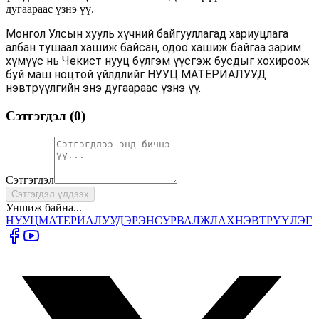
дугаараас үзнэ үү.
Монгол Улсын хууль хүчний байгууллагад хариуцлага
албан тушаал хашиж байсан, одоо хашиж байгаа зарим
хүмүүс нь Чекист нууц бүлгэм үүсгэж бусдыг хохироож
буй маш ноцтой үйлдлийг НУУЦ МАТЕРИАЛУУД
нэвтрүүлгийн энэ дугаараас үзнэ үү.
Сэтгэгдэл (
0
)
Сэтгэгдэл
Сэтгэгдэл үлдээх
Уншиж байна...
НУУЦ
МАТЕРИАЛУУД
ЭРЭН
СУРВАЛЖЛАХ
НЭВТРҮҮЛЭГ