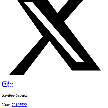
Холбоо барих:
Утас:
72125522