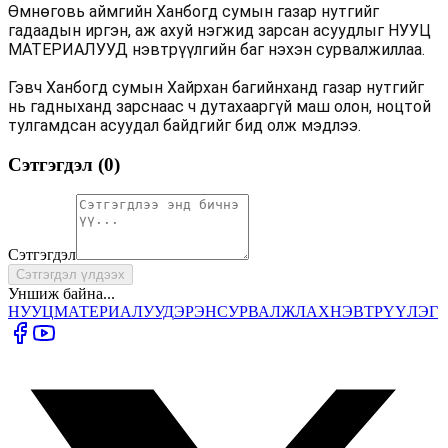
Өмнөговь аймгийн Ханбогд сумын газар нутгийг
гадаадын иргэн, аж ахуй нэгжид зарсан асуудлыг НУУЦ
МАТЕРИАЛУУД нэвтрүүлгийн баг нэхэн сурвалжиллаа.
Гэвч Ханбогд сумын Хайрхан багийнханд газар нутгийг
нь гадныханд зарснаас ч дутахааргүй маш олон, ноцтой
тулгамдсан асуудал байдгийг бид олж мэдлээ.
Сэтгэгдэл (
0
)
Сэтгэгдэл
Сэтгэгдэл үлдээх
Уншиж байна...
НУУЦ
МАТЕРИАЛУУД
ЭРЭН
СУРВАЛЖЛАХ
НЭВТРҮҮЛЭГ