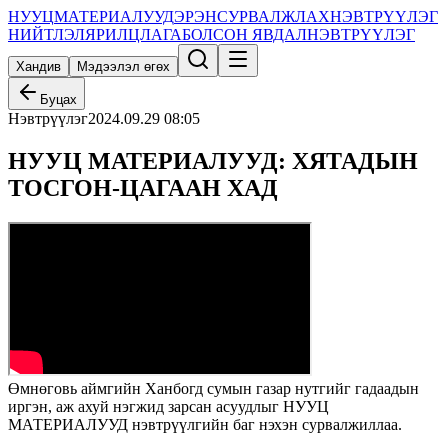
НУУЦ
МАТЕРИАЛУУД
ЭРЭН
СУРВАЛЖЛАХ
НЭВТРҮҮЛЭГ
НИЙТЛЭЛ
ЯРИЛЦЛАГА
БОЛСОН ЯВДАЛ
НЭВТРҮҮЛЭГ
Хандив
Мэдээлэл өгөх
Буцах
Нэвтрүүлэг
2024.09.29 08:05
НУУЦ МАТЕРИАЛУУД: ХЯТАДЫН
ТОСГОН-ЦАГААН ХАД
Өмнөговь аймгийн Ханбогд сумын газар нутгийг гадаадын
иргэн, аж ахуй нэгжид зарсан асуудлыг НУУЦ
МАТЕРИАЛУУД нэвтрүүлгийн баг нэхэн сурвалжиллаа.