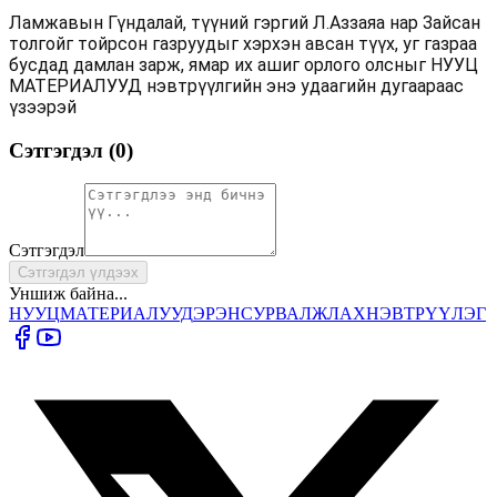
Ламжавын Гүндалай, түүний гэргий Л.Аззаяа нар Зайсан
толгойг тойрсон газруудыг хэрхэн авсан түүх, уг газраа
бусдад дамлан зарж, ямар их ашиг орлого олсныг НУУЦ
МАТЕРИАЛУУД нэвтрүүлгийн энэ удаагийн дугаараас
үзээрэй
Сэтгэгдэл (
0
)
Сэтгэгдэл
Сэтгэгдэл үлдээх
Уншиж байна...
НУУЦ
МАТЕРИАЛУУД
ЭРЭН
СУРВАЛЖЛАХ
НЭВТРҮҮЛЭГ