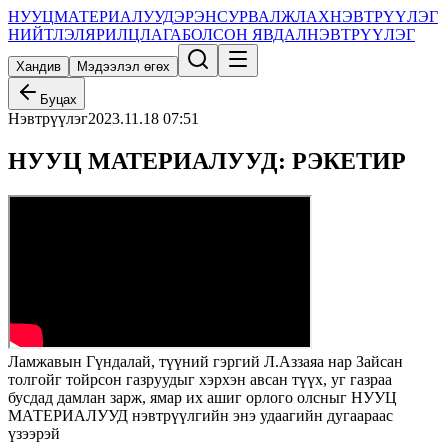
НУУЦ
МАТЕРИАЛУУД
ЭРЭН
СУРВАЛЖЛАХ
НЭВТРҮҮЛЭГ
НИЙТЛЭЛ
ЯРИЛЦЛАГА
БОЛСОН ЯВДАЛ
НЭВТРҮҮЛЭГ
Хандив
Мэдээлэл өгөх
Буцах
Нэвтрүүлэг
2023.11.18 07:51
НУУЦ МАТЕРИАЛУУД: РЭКЕТИР
Ламжавын Гүндалай, түүний гэргий Л.Аззаяа нар Зайсан
толгойг тойрсон газруудыг хэрхэн авсан түүх, уг газраа
бусдад дамлан зарж, ямар их ашиг орлого олсныг НУУЦ
МАТЕРИАЛУУД нэвтрүүлгийн энэ удаагийн дугаараас
үзээрэй