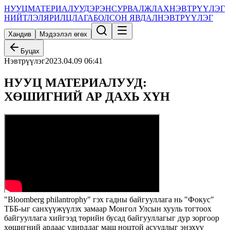
НУУЦ
МАТЕРИАЛУУД
ЭРЭН
СУРВАЛЖЛАХ
НЭВТРҮҮЛЭГ
НИЙТЛЭЛ
ЯРИЛЦЛАГА
БОЛСОН ЯВДАЛ
НЭВТРҮҮЛЭГ
Хандив
Мэдээлэл өгөх
Буцах
Нэвтрүүлэг
2023.04.09 06:41
НУУЦ МАТЕРИАЛУУД:
ХӨШИГНИЙ АР ДАХЬ ХҮН
"Bloomberg philantrophy" гэх гадны байгууллага нь "Фокус"
ТББ-ыг санхүүжүүлэх замаар Монгол Улсын хууль тогтоох
байгууллага хийгээд төрийн бусад байгууллагыг дур зоргоор
хөшигний ардаас удирддаг маш ноцтой асуудлыг энэхүү