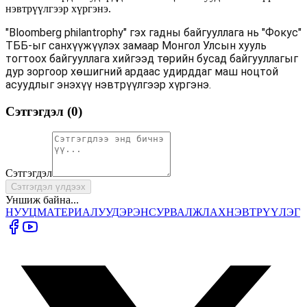
нэвтрүүлгээр хүргэнэ.
"Bloomberg philantrophy" гэх гадны байгууллага нь "Фокус"
ТББ-ыг санхүүжүүлэх замаар Монгол Улсын хууль
тогтоох байгууллага хийгээд төрийн бусад байгууллагыг
дур зоргоор хөшигний ардаас удирддаг маш ноцтой
асуудлыг энэхүү нэвтрүүлгээр хүргэнэ.
Сэтгэгдэл (
0
)
Сэтгэгдэл
Сэтгэгдэл үлдээх
Уншиж байна...
НУУЦ
МАТЕРИАЛУУД
ЭРЭН
СУРВАЛЖЛАХ
НЭВТРҮҮЛЭГ