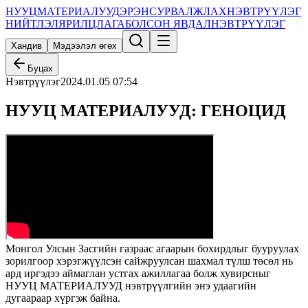
НУУЦ
МАТЕРИАЛУУД
ЭРЭН
СУРВАЛЖЛАХ
НЭВТРҮҮЛЭГ
НИЙТЛЭЛ
ЯРИЛЦЛАГА
БОЛСОН ЯВДАЛ
НЭВТРҮҮЛЭГ
Хандив
Мэдээлэл өгөх
Буцах
Нэвтрүүлэг
2024.01.05 07:54
НУУЦ МАТЕРИАЛУУД: ГЕНОЦИД
Монгол Улсын Засгийн газраас агаарын бохирдлыг бууруулах
зорилгоор хэрэгжүүлсэн сайжруулсан шахмал түлш төсөл нь
ард иргэдээ аймаглан устгах ажиллагаа болж хувирсныг
НУУЦ МАТЕРИАЛУУД нэвтрүүлгийн энэ удаагийн
дугаараар хүргэж байна.