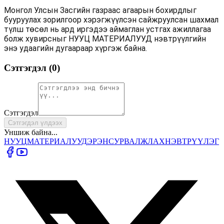
Монгол Улсын Засгийн газраас агаарын бохирдлыг
бууруулах зорилгоор хэрэгжүүлсэн сайжруулсан шахмал
түлш төсөл нь ард иргэдээ аймаглан устгах ажиллагаа
болж хувирсныг НУУЦ МАТЕРИАЛУУД нэвтрүүлгийн
энэ удаагийн дугаараар хүргэж байна.
Сэтгэгдэл (
0
)
Сэтгэгдэл
Сэтгэгдэл үлдээх
Уншиж байна...
НУУЦ
МАТЕРИАЛУУД
ЭРЭН
СУРВАЛЖЛАХ
НЭВТРҮҮЛЭГ