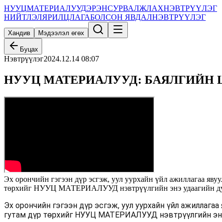
НУУЦ
МАТЕРИАЛУУД
ЭРЭН
СУРВАЛЖЛАХ
НЭВТРҮҮЛЭГ
НИЙТЛЭЛ
ЯРИЛЦЛАГА
БОЛСОН ЯВДАЛ
НЭВТРҮҮЛЭГ
Хандив
Мэдээлэл өгөх
Буцах
Нэвтрүүлэг
2024.12.14 08:07
НУУЦ МАТЕРИАЛУУД: БАЯЛГИЙН
Эх орончийн гэгээн дүр эсгэж, уул уурхайн үйл ажиллагаа яву
төрхийг НУУЦ МАТЕРИАЛУУД нэвтрүүлгийн энэ удаагийн дуг
Эх орончийн гэгээн дүр эсгэж, уул уурхайн үйл ажиллага
гутам дүр төрхийг НУУЦ МАТЕРИАЛУУД нэвтрүүлгийн энэ 