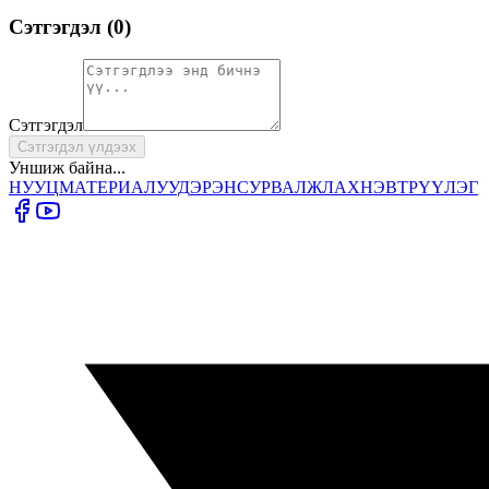
Сэтгэгдэл (
0
)
Сэтгэгдэл
Сэтгэгдэл үлдээх
Уншиж байна...
НУУЦ
МАТЕРИАЛУУД
ЭРЭН
СУРВАЛЖЛАХ
НЭВТРҮҮЛЭГ