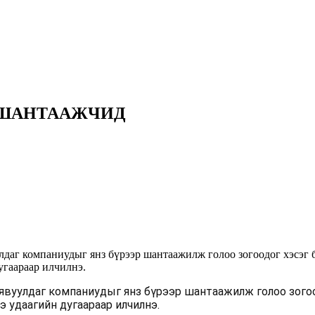
 ШАНТААЖЧИД
улдаг компаниудыг янз бүрээр шантаажилж голоо зогоодог хэсэг 
аараар илчилнэ.
а явуулдаг компаниудыг янз бүрээр шантаажилж голоо зогоо
удаагийн дугаараар илчилнэ.