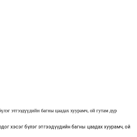
бүлэг этгээдүүдийн багны цаадах хуурамч, ой гутам дүр
дог хэсэг бүлэг этгээдүүдийн багны цаадах хуурамч, ой