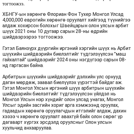
тогтоожээ.
ХБНГУ-ын хөрөнгө Флориан Фон Тухер Монгол Улсад
4,000,000 еврогийн хөрөнгө оруулалт хийгээд түүнийгээ
алдаж хохирсон болохыг Швейцарын олон улсын арбит
шүүх 2021 оны 10 дугаар сарын 28-ны өдрийн
шийдвэрээрээ тогтоожээ.
Гэтэл Баянзүрх дүүргийн иргэний хэргийн шүүх нь Арбит
шүүхийн шийдвэрийн биелэлтийг түдгэлзүүлсэн "маш
гайхалтай" шийдвэрийг 2024 оны нэгдүгээр сарын 08-
нд гаргасан байна.
Арбитрын шүүхийн шийдвэрийг дэлхийн улс орнууд
даган мөрдөж, заавал биелүүлэх үүрэгтэй байдаг аж.
Гэтэл Монгол Улсын иргэний шүүх арбитрын шүүхийн
шийдвэрийн биелэлтийг түдгэлзүүлсэн үйлдэл нь
Монгол Улсын нэр хүндийг олон улсад унагах, Монгол
Улсыг эдийн засгийн хориг арга хэмжээнд оруулах,
гадаадын хөрөнгө оруулагчдын итгэлийг алдаж, дахин
хэзээ ч хөрөнгө оруулалт авахгүй байх олон сөрөг үр
дагаварт хүргэх эрсдэлд оруулсныг Олон улсын
хуульчид анхааруулав.