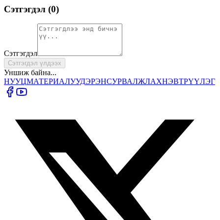
Сэтгэгдэл (
0
)
Сэтгэгдэл
Сэтгэгдэл үлдээх
Уншиж байна...
НУУЦ
МАТЕРИАЛУУД
ЭРЭН
СУРВАЛЖЛАХ
НЭВТРҮҮЛЭГ