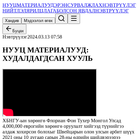
НУУЦ
МАТЕРИАЛУУД
ЭРЭН
СУРВАЛЖЛАХ
НЭВТРҮҮЛЭГ
НИЙТЛЭЛ
ЯРИЛЦЛАГА
БОЛСОН ЯВДАЛ
НЭВТРҮҮЛЭГ
Хандив
Мэдээлэл өгөх
Буцах
Нэвтрүүлэг
2024.03.13 07:58
НУУЦ МАТЕРИАЛУУД:
ХУДАЛДАГДСАН ХУУЛЬ
ХБНГУ-ын хөрөнгө Флориан Фон Тухер Монгол Улсад
4,000,000 еврогийн хөрөнгө оруулалт хийгээд түүнийгээ
алдаж хохирсон болохыг Швейцарын олон улсын арбит шүүх
2021 оны 10 дугаар сарын 28-ны өдрийн шийдвэрээрээ