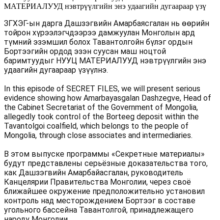
МАТЕРИАЛУУД нэвтрүүлгийн энэ удаагийн дугаараар үзү
ЗГХЭГ-ын дарга Дашзэгвийн Амарбаясгалан нь өөрийн
тойрон хүрээлэгчдээрээ дамжуулан Монголын ард
түмний эзэмшил болох Тавантолгойн бүлэг ордын
Бортээгийн ордод эзэн суусан маш ноцтой
баримтуудыг НУУЦ МАТЕРИАЛУУД нэвтрүүлгийн энэ
удаагийн дугаараар үзүүлнэ.
In this episode of SECRET FILES, we will present serious
evidence showing how Amarbayasgalan Dashzegve, Head of
the Cabinet Secretariat of the Government of Mongolia,
allegedly took control of the Borteeg deposit within the
Tavantolgoi coalfield, which belongs to the people of
Mongolia, through close associates and intermediaries.
В этом выпуске программы «Секретные материалы»
будут представлены серьёзные доказательства того,
как Дашзэгвийн Амарбайасгалан, руководитель
Канцелярии Правительства Монголии, через своё
ближайшее окружение предположительно установил
контроль над месторождением Бортээг в составе
угольного бассейна Тавантолгой, принадлежащего
народу Монголии.