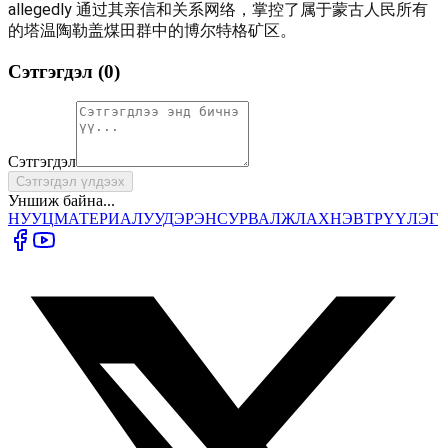
allegedly 通过其亲信和关系网络，掌控了属于蒙古人民所有
的塔温陶勒盖煤田群中的博尔特格矿区。
Сэтгэгдэл (
0
)
Сэтгэгдэл
Сэтгэгдэл үлдээх
Уншиж байна...
НУУЦ
МАТЕРИАЛУУД
ЭРЭН
СУРВАЛЖЛАХ
НЭВТРҮҮЛЭГ