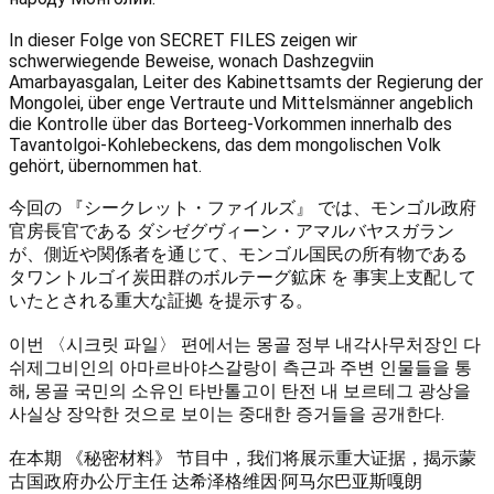
In dieser Folge von SECRET FILES zeigen wir
schwerwiegende Beweise, wonach Dashzegviin
Amarbayasgalan, Leiter des Kabinettsamts der Regierung der
Mongolei, über enge Vertraute und Mittelsmänner angeblich
die Kontrolle über das Borteeg-Vorkommen innerhalb des
Tavantolgoi-Kohlebeckens, das dem mongolischen Volk
gehört, übernommen hat.
今回の 『シークレット・ファイルズ』 では、モンゴル政府
官房長官である ダシゼグヴィーン・アマルバヤスガラン
が、側近や関係者を通じて、モンゴル国民の所有物である
タワントルゴイ炭田群のボルテーグ鉱床 を 事実上支配して
いたとされる重大な証拠 を提示する。
이번 〈시크릿 파일〉 편에서는 몽골 정부 내각사무처장인 다
쉬제그비인의 아마르바야스갈랑이 측근과 주변 인물들을 통
해, 몽골 국민의 소유인 타반톨고이 탄전 내 보르테그 광상을
사실상 장악한 것으로 보이는 중대한 증거들을 공개한다.
在本期 《秘密材料》 节目中，我们将展示重大证据，揭示蒙
古国政府办公厅主任 达希泽格维因·阿马尔巴亚斯嘎朗