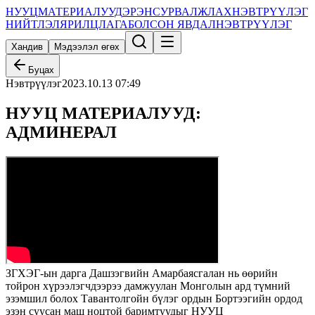
НУУЦ
МАТЕРИАЛУУД
ЭРЭН
СУРВАЛЖЛАХ
НЭВТРҮҮЛЭГ
НИЙТЛЭЛ
ЯРИЛЦЛАГА
БОЛСОН ЯВДАЛ
НЭВТРҮҮЛЭГ
Хандив
Мэдээлэл өгөх
Буцах
Нэвтрүүлэг
2023.10.13 07:49
НУУЦ МАТЕРИАЛУУД:
АДМИНЕРАЛ
ЗГХЭГ-ын дарга Дашзэгвийн Амарбаясгалан нь өөрийн
тойрон хүрээлэгчдээрээ дамжуулан Монголын ард түмний
эзэмшил болох Тавантолгойн бүлэг ордын Бортээгийн ордод
эзэн суусан маш ноцтой баримтуудыг НУУЦ