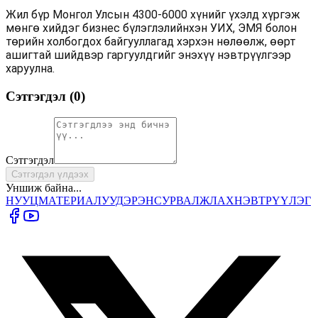
Жил бүр Монгол Улсын 4300-6000 хүнийг үхэлд хүргэж
мөнгө хийдэг бизнес бүлэглэлийнхэн УИХ, ЭМЯ болон
төрийн холбогдох байгууллагад хэрхэн нөлөөлж, өөрт
ашигтай шийдвэр гаргуулдгийг энэхүү нэвтрүүлгээр
харуулна.
Сэтгэгдэл (
0
)
Сэтгэгдэл
Сэтгэгдэл үлдээх
Уншиж байна...
НУУЦ
МАТЕРИАЛУУД
ЭРЭН
СУРВАЛЖЛАХ
НЭВТРҮҮЛЭГ