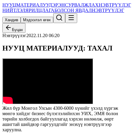
НУУЦ
МАТЕРИАЛУУД
ЭРЭН
СУРВАЛЖЛАХ
НЭВТРҮҮЛЭГ
НИЙТЛЭЛ
ЯРИЛЦЛАГА
БОЛСОН ЯВДАЛ
НЭВТРҮҮЛЭГ
Хандив
Мэдээлэл өгөх
Буцах
Нэвтрүүлэг
2022.11.20 06:20
НУУЦ МАТЕРИАЛУУД: ТАХАЛ
Жил бүр Монгол Улсын 4300-6000 хүнийг үхэлд хүргэж
мөнгө хийдэг бизнес бүлэглэлийнхэн УИХ, ЭМЯ болон
төрийн холбогдох байгууллагад хэрхэн нөлөөлж, өөрт
ашигтай шийдвэр гаргуулдгийг энэхүү нэвтрүүлгээр
харуулна.