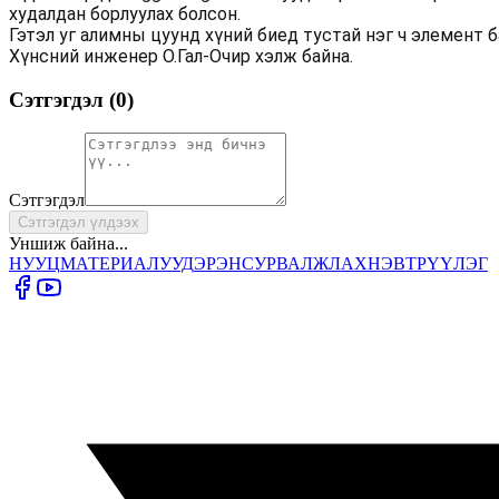
худалдан борлуулах болсон.
Гэтэл уг алимны цуунд хүний биед тустай нэг ч элемент б
Хүнсний инженер О.Гал-Очир хэлж байна.
Сэтгэгдэл (
0
)
Сэтгэгдэл
Сэтгэгдэл үлдээх
Уншиж байна...
НУУЦ
МАТЕРИАЛУУД
ЭРЭН
СУРВАЛЖЛАХ
НЭВТРҮҮЛЭГ