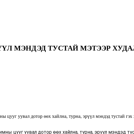
РҮҮЛ МЭНДЭД ТУСТАЙ МЭТЭЭР ХУ
 цууг уувал дотор өөх хайлна, турна, эрүүл мэндэд тустай гэх 
лимны цууг уувал дотор өөх хайлна, турна, эрүүл мэндэд т