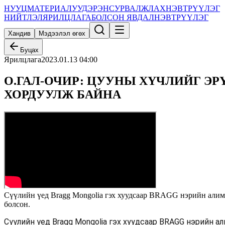
НУУЦ
МАТЕРИАЛУУД
ЭРЭН
СУРВАЛЖЛАХ
НЭВТРҮҮЛЭГ
НИЙТЛЭЛ
ЯРИЛЦЛАГА
БОЛСОН ЯВДАЛ
НЭВТРҮҮЛЭГ
Хандив
Мэдээлэл өгөх
Буцах
Ярилцлага
2023.01.13 04:00
О.ГАЛ-ОЧИР: ЦУУНЫ ХҮЧЛИЙГ Э
ХОРДУУЛЖ БАЙНА
Сүүлийн үед Bragg Mongolia гэх хуудсаар BRAGG нэрийн алимны
болсон.
Сүүлийн үед Bragg Mongolia гэх хуудсаар BRAGG нэрийн а