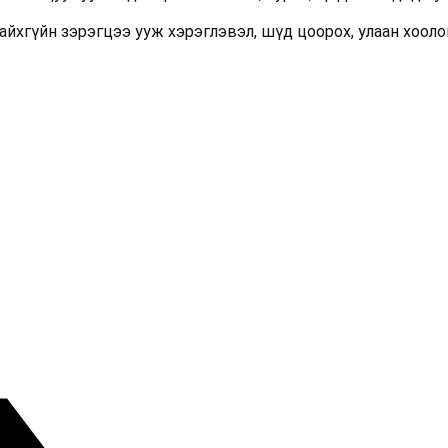
айхгүйн зэрэгцээ ууж хэрэглэвэл, шүд цоорох, улаан хооло