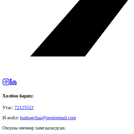
Холбоо барих:
Утас:
72125522
И-мэйл:
budragchaa@protonmail.com
Оюуны өмчөөр хамгаалагдсан.