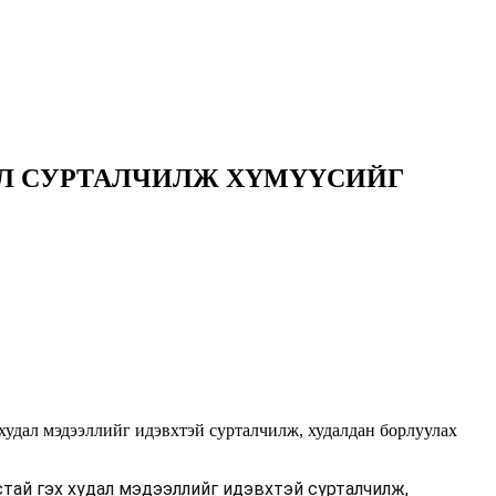
ДАЛ СУРТАЛЧИЛЖ ХҮМҮҮСИЙГ
худал мэдээллийг идэвхтэй сурталчилж, худалдан борлуулах
устай гэх худал мэдээллийг идэвхтэй сурталчилж,