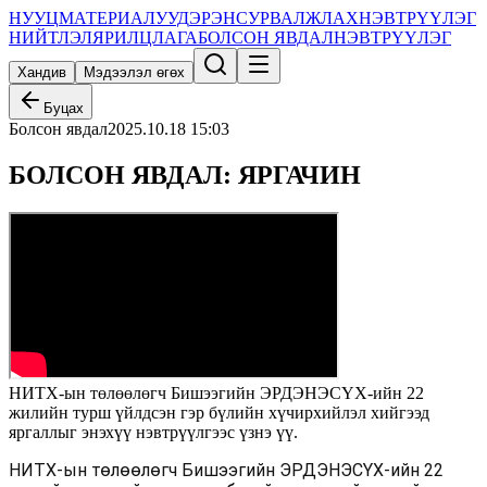
НУУЦ
МАТЕРИАЛУУД
ЭРЭН
СУРВАЛЖЛАХ
НЭВТРҮҮЛЭГ
НИЙТЛЭЛ
ЯРИЛЦЛАГА
БОЛСОН ЯВДАЛ
НЭВТРҮҮЛЭГ
Хандив
Мэдээлэл өгөх
Буцах
Болсон явдал
2025.10.18 15:03
БОЛСОН ЯВДАЛ: ЯРГАЧИН
НИТХ-ын төлөөлөгч Бишээгийн ЭРДЭНЭСҮХ-ийн 22
жилийн турш үйлдсэн гэр бүлийн хүчирхийлэл хийгээд
яргаллыг энэхүү нэвтрүүлгээс үзнэ үү.
НИТХ-ын төлөөлөгч Бишээгийн ЭРДЭНЭСҮХ-ийн 22