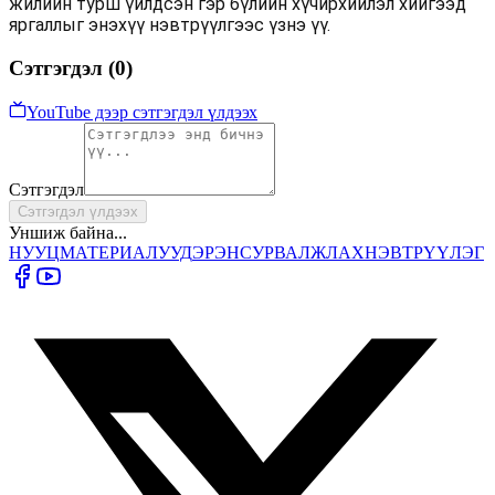
жилийн турш үйлдсэн гэр бүлийн хүчирхийлэл хийгээд
яргаллыг энэхүү нэвтрүүлгээс үзнэ үү.
Сэтгэгдэл (
0
)
YouTube дээр сэтгэгдэл үлдээх
Сэтгэгдэл
Сэтгэгдэл үлдээх
Уншиж байна...
НУУЦ
МАТЕРИАЛУУД
ЭРЭН
СУРВАЛЖЛАХ
НЭВТРҮҮЛЭГ