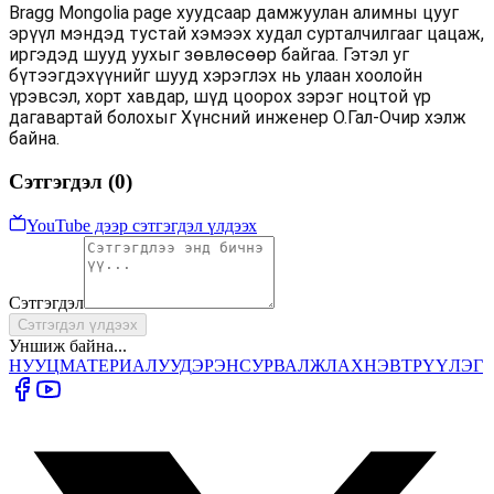
Bragg Mongolia page хуудсаар дамжуулан алимны цууг
эрүүл мэндэд тустай хэмээх худал сурталчилгааг цацаж,
иргэдэд шууд уухыг зөвлөсөөр байгаа. Гэтэл уг
бүтээгдэхүүнийг шууд хэрэглэх нь улаан хоолойн
үрэвсэл, хорт хавдар, шүд цоорох зэрэг ноцтой үр
дагавартай болохыг Хүнсний инженер О.Гал-Очир хэлж
байна.
Сэтгэгдэл (
0
)
YouTube дээр сэтгэгдэл үлдээх
Сэтгэгдэл
Сэтгэгдэл үлдээх
Уншиж байна...
НУУЦ
МАТЕРИАЛУУД
ЭРЭН
СУРВАЛЖЛАХ
НЭВТРҮҮЛЭГ