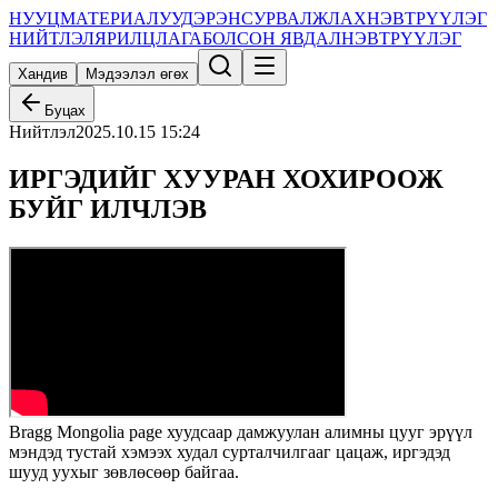
НУУЦ
МАТЕРИАЛУУД
ЭРЭН
СУРВАЛЖЛАХ
НЭВТРҮҮЛЭГ
НИЙТЛЭЛ
ЯРИЛЦЛАГА
БОЛСОН ЯВДАЛ
НЭВТРҮҮЛЭГ
Хандив
Мэдээлэл өгөх
Буцах
Нийтлэл
2025.10.15 15:24
ИРГЭДИЙГ ХУУРАН ХОХИРООЖ
БУЙГ ИЛЧЛЭВ
Bragg Mongolia page хуудсаар дамжуулан алимны цууг эрүүл
мэндэд тустай хэмээх худал сурталчилгааг цацаж, иргэдэд
шууд уухыг зөвлөсөөр байгаа.