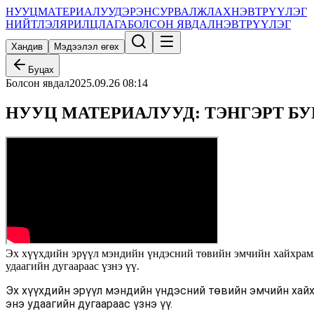
НУУЦ
МАТЕРИАЛУУД
ЭРЭН
СУРВАЛЖЛАХ
НЭВТРҮҮЛЭГ
НИЙТЛЭЛ
ЯРИЛЦЛАГА
БОЛСОН ЯВДАЛ
НЭВТРҮҮЛЭГ
Хандив
Мэдээлэл өгөх
Буцах
Болсон явдал
2025.09.26 08:14
НУУЦ МАТЕРИАЛУУД: ТЭНГЭРТ БУ
Эх хүүхдийн эрүүл мэндийн үндэсний төвийн эмчийн хайхра
удаагийн дугаараас үзнэ үү.
Эх хүүхдийн эрүүл мэндийн үндэсний төвийн эмчийн хай
энэ удаагийн дугаараас үзнэ үү.