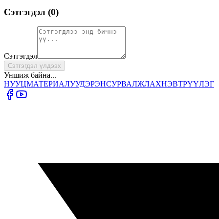
Сэтгэгдэл (
0
)
Сэтгэгдэл
Сэтгэгдэл үлдээх
Уншиж байна...
НУУЦ
МАТЕРИАЛУУД
ЭРЭН
СУРВАЛЖЛАХ
НЭВТРҮҮЛЭГ