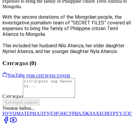
expenses to bring the family of Philippine citizen Terril Atienza to
Mongolia.
With the sincere donations of the Mongolian people, the
investigative journalism team of “SECRET FILES” covered all
expenses to bring the family of Philippine citizen Terril
Atienza to Mongolia.
This included her husband Nilo Atienza, her elder daughter
Nyrriel Atienza, and her younger daughter Nyla Atienza.
Сэтгэгдэл (
0
)
YouTube дээр сэтгэгдэл үлдээх
Сэтгэгдэл
Сэтгэгдэл үлдээх
Уншиж байна...
НУУЦ
МАТЕРИАЛУУД
ЭРЭН
СУРВАЛЖЛАХ
НЭВТРҮҮЛЭГ