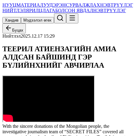
НУУЦ
МАТЕРИАЛУУД
ЭРЭН
СУРВАЛЖЛАХ
НЭВТРҮҮЛЭГ
НИЙТЛЭЛ
ЯРИЛЦЛАГА
БОЛСОН ЯВДАЛ
НЭВТРҮҮЛЭГ
Хандив
Мэдээлэл өгөх
Буцах
Нийтлэл
2025.12.17 15:29
ТЕЕРИЛ АТИЕНЗАГИЙН АМИА
АЛДСАН БАЙШИНД ГЭР
БҮЛИЙНХНИЙГ АВЧИРЛАА
With the sincere donations of the Mongolian people, the
investigative journalism team of “SECRET FILES” covered all